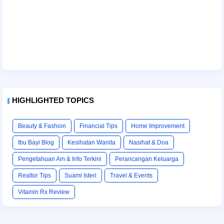
HIGHLIGHTED TOPICS
Beauty & Fashion
Financial Tips
Home Improvement
Ibu Bayi Blog
Kesihatan Wanita
Nasihat & Doa
Pengetahuan Am & Info Terkini
Perancangan Keluarga
Realtor Tips
Suami Isteri
Travel & Events
Vitamin Rx Review