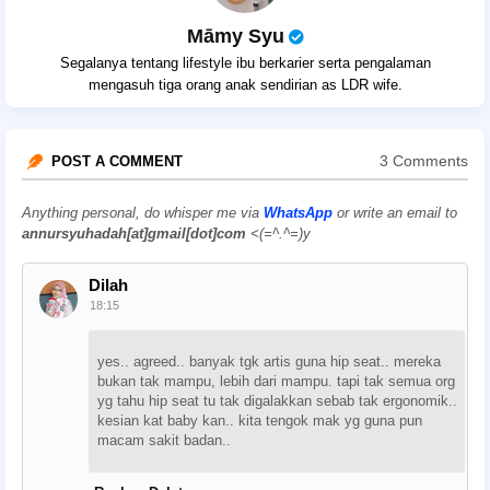
Māmy Syu
Segalanya tentang lifestyle ibu berkarier serta pengalaman
mengasuh tiga orang anak sendirian as LDR wife.
3 Comments
POST A COMMENT
Anything personal, do whisper me via
WhatsApp
or write an email to
annursyuhadah[at]gmail[dot]com
<(=^.^=)y
Dilah
18:15
yes.. agreed.. banyak tgk artis guna hip seat.. mereka
bukan tak mampu, lebih dari mampu. tapi tak semua org
yg tahu hip seat tu tak digalakkan sebab tak ergonomik..
kesian kat baby kan.. kita tengok mak yg guna pun
macam sakit badan..