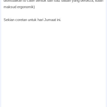
disesuaikan to cater bentuk dan saiz badan yang berbeza, itulah
maksud ergonomik)
Sekian coretan untuk hari Jumaat ini.