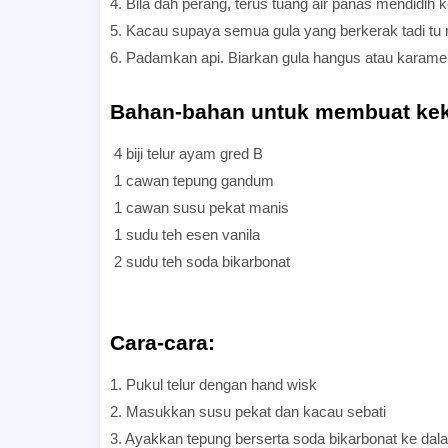
4. Bila dah perang, terus tuang air panas mendidih 
5. Kacau supaya semua gula yang berkerak tadi tu m
6. Padamkan api. Biarkan gula hangus atau karamel
Bahan-bahan untuk membuat ke
4 biji telur ayam gred B
1 cawan tepung gandum
1 cawan susu pekat manis
1 sudu teh esen vanila
2 sudu teh soda bikarbonat
Resepi Kek Gula Hangus Sukatan Cawan
Cara-cara:
1. Pukul telur dengan hand wisk
2. Masukkan susu pekat dan kacau sebati
3. Ayakkan tepung berserta soda bikarbonat ke dal