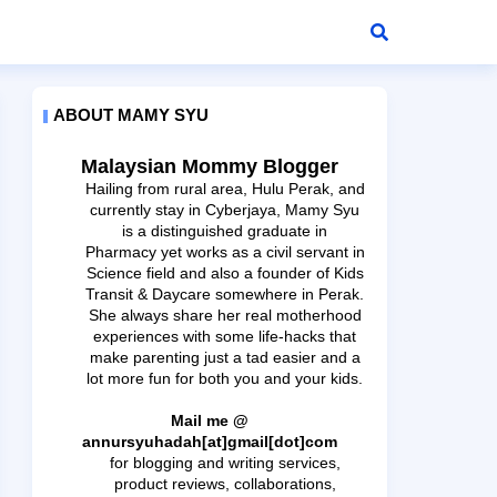
ABOUT MAMY SYU
Malaysian Mommy Blogger
Hailing from rural area, Hulu Perak, and
currently stay in Cyberjaya, Mamy Syu
is a distinguished graduate in
Pharmacy yet works as a civil servant in
Science field and also a founder of Kids
Transit & Daycare somewhere in Perak.
She always share her real motherhood
experiences with some life-hacks that
make parenting just a tad easier and a
lot more fun for both you and your kids.
Mail me @
annursyuhadah[at]gmail[dot]com
for blogging and writing services,
product reviews, collaborations,