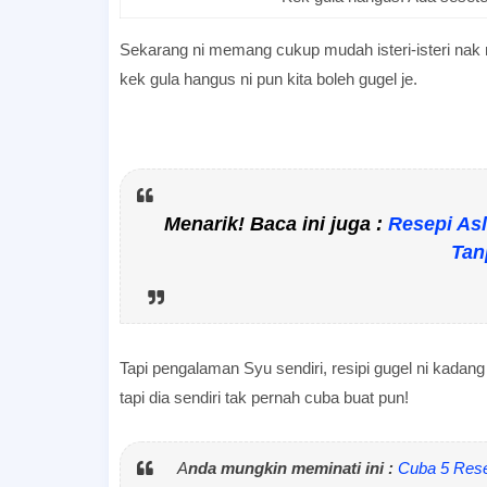
Sekarang ni memang cukup mudah isteri-isteri na
kek gula hangus ni pun kita boleh gugel je.
Resepi Kek Gula Hangus Sukatan Cawan
Menarik! Baca ini juga :
Resepi Asl
Tan
Resepi Kek Gula Hangus Sukatan Cawan
Tapi pengalaman Syu sendiri, resipi gugel ni kadang
tapi dia sendiri tak pernah cuba buat pun!
A
nda mungkin meminati ini :
Cuba 5 Rese