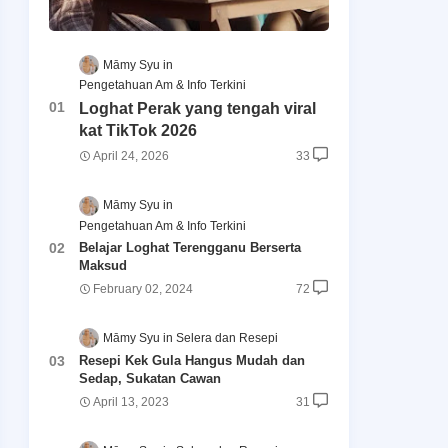
Māmy Syu
Pengetahuan Am & Info Terkini
Loghat Perak yang tengah viral
kat TikTok 2026
April 24, 2026
33
Māmy Syu
Pengetahuan Am & Info Terkini
Belajar Loghat Terengganu Berserta
Maksud
February 02, 2024
72
Māmy Syu
Selera dan Resepi
Resepi Kek Gula Hangus Mudah dan
Sedap, Sukatan Cawan
April 13, 2023
31