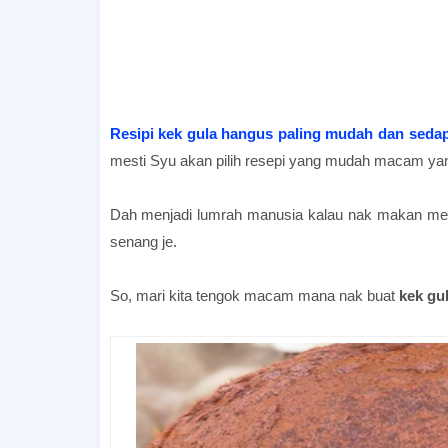
resep bolu sarang semut
Resipi kek gula hangus paling mudah dan seda
mesti Syu akan pilih resepi yang mudah macam 
resep bolu sarang semut
Dah menjadi lumrah manusia kalau nak makan mes
senang je.
Resepi Kek Gula Hangus Sukatan Cawan
So, mari kita tengok macam mana nak buat
kek gu
Resepi Kek Gula Hangus Sukatan Cawan