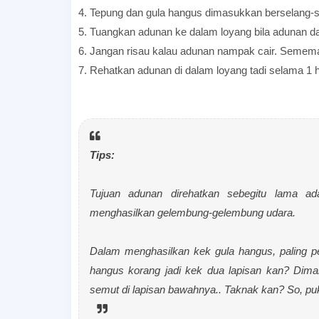
4. Tepung dan gula hangus dimasukkan berselang-
5. Tuangkan adunan ke dalam loyang bila adunan d
6. Jangan risau kalau adunan nampak cair. Semema
7. Rehatkan adunan di dalam loyang tadi selama 1 h
Resepi Kek Gula Hangus Sukatan Cawan
Tips:
Tujuan adunan direhatkan sebegitu lama ad
menghasilkan gelembung-gelembung udara.
Dalam menghasilkan kek gula hangus, paling pen
hangus korang jadi kek dua lapisan kan? Dim
semut di lapisan bawahnya.. Taknak kan? So, pu