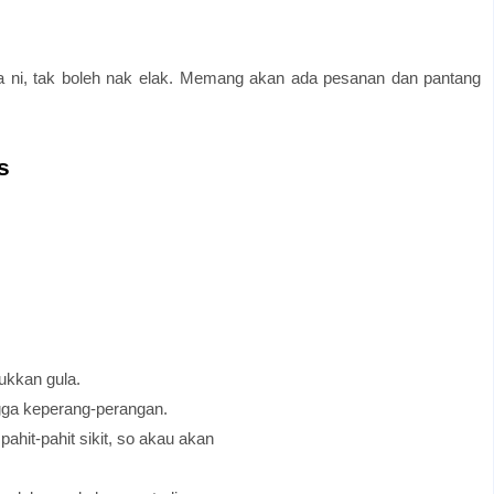
ma ni, tak boleh nak elak. Memang akan ada pesanan dan pantang
s
ukkan gula.
gga keperang-perangan.
ahit-pahit sikit, so akau akan