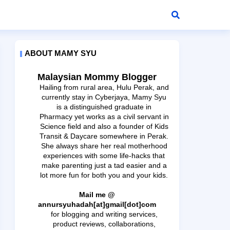
ABOUT MAMY SYU
Malaysian Mommy Blogger
Hailing from rural area, Hulu Perak, and
currently stay in Cyberjaya, Mamy Syu
is a distinguished graduate in
Pharmacy yet works as a civil servant in
Science field and also a founder of Kids
Transit & Daycare somewhere in Perak.
She always share her real motherhood
experiences with some life-hacks that
make parenting just a tad easier and a
lot more fun for both you and your kids.
Mail me @
annursyuhadah[at]gmail[dot]com
for blogging and writing services,
product reviews, collaborations,