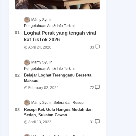
Māmy Syu
Pengetahuan Am & Info Terkini
Loghat Perak yang tengah viral
kat TikTok 2026
April 24, 2026
33
Māmy Syu
Pengetahuan Am & Info Terkini
Belajar Loghat Terengganu Berserta
Maksud
February 02, 2024
72
Māmy Syu
Selera dan Resepi
Resepi Kek Gula Hangus Mudah dan
Sedap, Sukatan Cawan
April 13, 2023
31