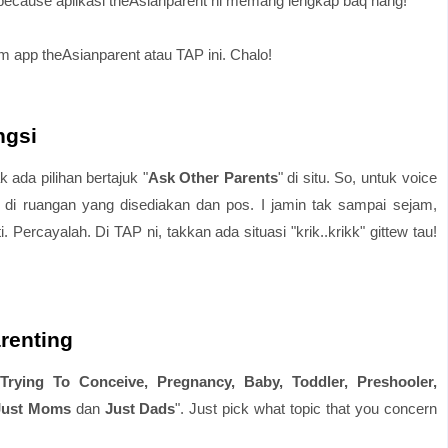
, because aplikasi theAsianparent ni memang lengkap baq hang!
m app theAsianparent atau TAP ini. Chalo!
ngsi
k ada pilihan bertajuk "
Ask Other Parents
" di situ. So, untuk voice
p di ruangan yang disediakan dan pos. I jamin tak sampai sejam,
 Percayalah. Di TAP ni, takkan ada situasi "krik..krikk" gittew tau!
arenting
Trying To Conceive, Pregnancy, Baby, Toddler, Preshooler,
, Just Moms
dan
Just Dads
". Just pick what topic that you concern