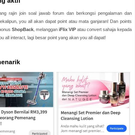
g aktif
ang rajin join soal jawab forum dan berkongsi pengalaman dan
alipun, you all akan dapat point atau mata ganjaran! Dan points
 bonus
ShopBack
, melanggan
iFlix VIP
atau convert sahaja kepada
u all interact, lagi besar point yang akan you all dapat!
enarik