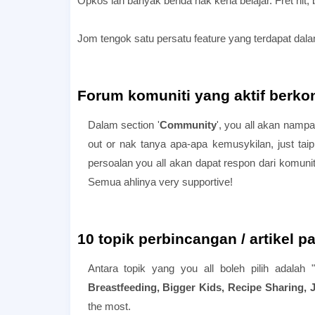
Opkos lah banyak benda nak kena belajar. Fret nit
Jom tengok satu persatu feature yang terdapat dala
Forum komuniti yang aktif berko
Dalam section '
Community
', you all akan nampa
out or nak tanya apa-apa kemusykilan, just tai
persoalan you all akan dapat respon dari komuniti.
Semua ahlinya very supportive!
10 topik perbincangan / artikel p
Antara topik yang you all boleh pilih adalah "
Breastfeeding, Bigger Kids, Recipe Sharing
the most.