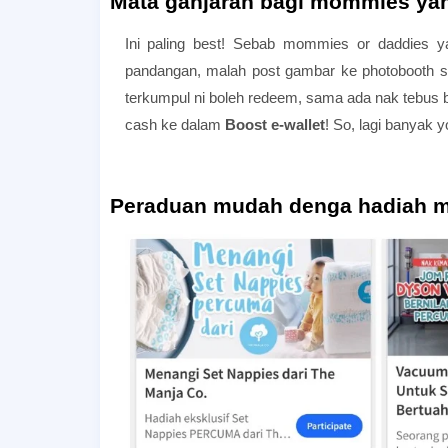
Mata ganjaran bagi mommies yan
Ini paling best! Sebab mommies or daddies y
pandangan, malah post gambar ke photobooth sek
terkumpul ni boleh redeem, sama ada nak tebus
cash ke dalam
Boost e-wallet
! So, lagi banyak yo
Peraduan mudah denga hadiah m