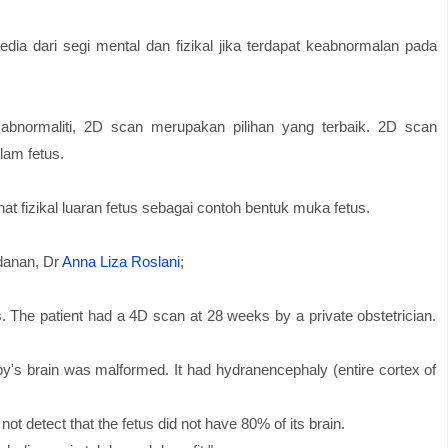
a dari segi mental dan fizikal jika terdapat keabnormalan pada
 abnormaliti, 2D scan merupakan pilihan yang terbaik. 2D scan
lam fetus.
 fizikal luaran fetus sebagai contoh bentuk muka fetus.
idanan, Dr
Anna Liza Roslani
;
. The patient had a 4D scan at 28 weeks by a private obstetrician.
by's brain was malformed. It had hydranencephaly (entire cortex of
ot detect that the fetus did not have 80% of its brain.