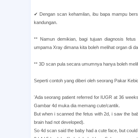
✔ Dengan scan kehamilan, ibu bapa mampu bersedi
kandungan.
** Namun demikian, bagi tujuan diagnosis fetus
umpama Xray dimana kita boleh melihat organ di da
** 3D scan pula secara umumnya hanya boleh melihat
Seperti contoh yang diberi oleh seorang Pakar Keb
'Ada seorang patient referred for IUGR at 36 weeks
Gambar 4d muka dia memang cute/cantik.
But when i scanned the fetus with 2d, i saw the ba
brain had not developed).
So 4d scan said the baby had a cute face, but could n