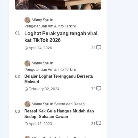
Māmy Syu
Pengetahuan Am & Info Terkini
Loghat Perak yang tengah viral
kat TikTok 2026
April 24, 2026
33
Māmy Syu
Pengetahuan Am & Info Terkini
Belajar Loghat Terengganu Berserta
Maksud
February 02, 2024
72
Māmy Syu
Selera dan Resepi
Resepi Kek Gula Hangus Mudah dan
Sedap, Sukatan Cawan
April 13, 2023
31