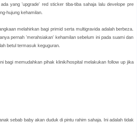
da yang 'upgrade' red sticker tiba-tiba sahaja lalu develope pre
ng-hujung kehamilan.
angkaan melahirkan bagi primid serta multigravida adalah berbeza.
anya pernah 'merahsiakan' kehamilan sebelum ini pada suami dan
alah betul termasuk keguguran.
ini bagi memudahkan pihak klinik/hospital melakukan follow up jika
nak sebab baby akan duduk di pintu rahim sahaja. Ini adalah tidak