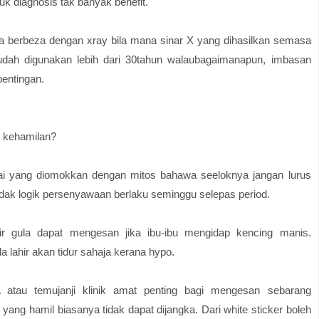
k diagnosis tak banyak benefit."
 berbeza dengan xray bila mana sinar X yang dihasilkan semasa
dah digunakan lebih dari 30tahun walaubagaimanapun, imbasan
pentingan.
g kehamilan?
ai yang diomokkan dengan mitos bahawa seeloknya jangan lurus
dak logik persenyawaan berlaku seminggu selepas period.
 gula dapat mengesan jika ibu-ibu mengidap kencing manis.
 lahir akan tidur sahaja kerana hypo.
atau temujanji klinik amat penting bagi mengesan sebarang
yang hamil biasanya tidak dapat dijangka. Dari white sticker boleh