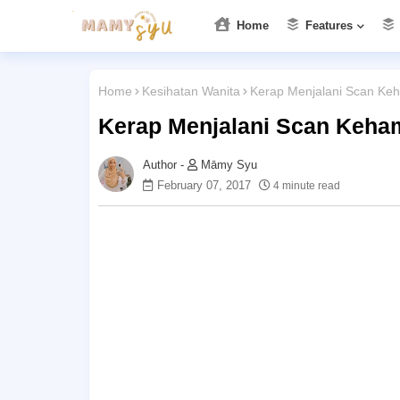
Home
Features
Home
Kesihatan Wanita
Kerap Menjalani Scan Keh
Kerap Menjalani Scan Keham
Māmy Syu
February 07, 2017
4 minute read