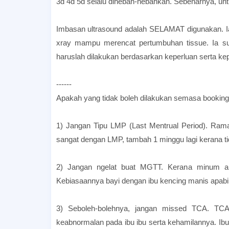
3d 4d 5d selalu dihebah-hebahkan. Sebenarnya, untu
Imbasan ultrasound adalah SELAMAT digunakan. Ia
xray mampu merencat pertumbuhan tissue. Ia su
haruslah dilakukan berdasarkan keperluan serta ke
------
Apakah yang tidak boleh dilakukan semasa bookin
1) Jangan Tipu LMP (Last Mentrual Period). Ram
sangat dengan LMP, tambah 1 minggu lagi kerana ti
2) Jangan ngelat buat MGTT. Kerana minum air
Kebiasaannya bayi dengan ibu kencing manis apabila
3) Seboleh-bolehnya, jangan missed TCA. TCA 
keabnormalan pada ibu ibu serta kehamilannya. Ibu 