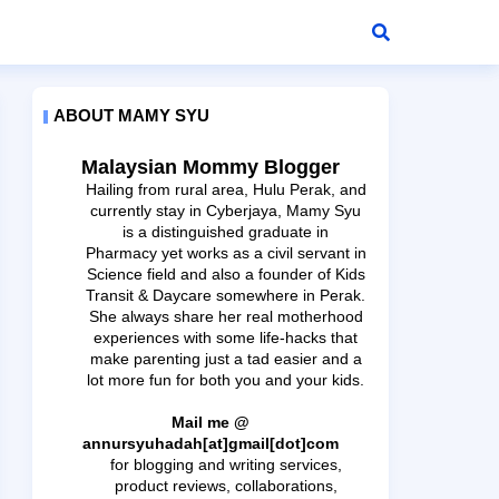
ABOUT MAMY SYU
Malaysian Mommy Blogger
Hailing from rural area, Hulu Perak, and
currently stay in Cyberjaya, Mamy Syu
is a distinguished graduate in
Pharmacy yet works as a civil servant in
Science field and also a founder of Kids
Transit & Daycare somewhere in Perak.
She always share her real motherhood
experiences with some life-hacks that
make parenting just a tad easier and a
lot more fun for both you and your kids.
Mail me @
annursyuhadah[at]gmail[dot]com
for blogging and writing services,
product reviews, collaborations,