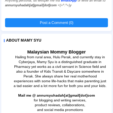
Anything personal, do whisper me via
WhatsApp
or write an email to
annursyuhadah[at]gmail[dot]com
<(=^.^=)y
Post a Comment (0)
ABOUT MAMY SYU
Malaysian Mommy Blogger
Hailing from rural area, Hulu Perak, and currently stay in
Cyberjaya, Mamy Syu is a distinguished graduate in
Pharmacy yet works as a civil servant in Science field and
also a founder of Kids Transit & Daycare somewhere in
Perak. She always share her real motherhood
experiences with some life-hacks that make parenting just
a tad easier and a lot more fun for both you and your kids.
Mail me @ annursyuhadah[at]gmail[dot]com
for blogging and writing services,
product reviews, collaborations,
and social media promotions