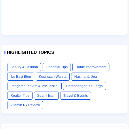
HIGHLIGHTED TOPICS
Beauty & Fashion
Financial Tips
Home Improvement
Ibu Bayi Blog
Kesihatan Wanita
Nasihat & Doa
Pengetahuan Am & Info Terkini
Perancangan Keluarga
Realtor Tips
Suami Isteri
Travel & Events
Vitamin Rx Review