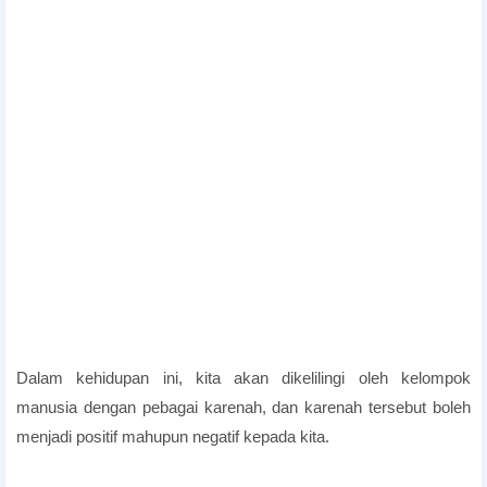
maksud sifat toksik,cara hadapi orang toksik,cara berhadapan dengan orang negatif,ayat
perli sentap untuk kawan
Dalam kehidupan ini, kita akan dikelilingi oleh kelompok
manusia dengan pebagai karenah, dan karenah tersebut boleh
menjadi positif mahupun negatif kepada kita.
Sentap Ayat Deep Untuk Kawan Tikam Belakang