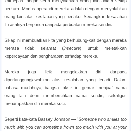
kali lepas tangan serta menyalahkan orang lain dalam setiap
perkara. Modus operandi mereka adalah dengan menyalahkan
orang lain atas kesilapan yang berlaku. Sedangkan kesalahan
itu asalnya berpunca daripada perbuatan mereka sendiri.
perilaku toksik adalah busuk hati
Sikap ini membuatkan kita yang berhubung-kait dengan mereka
merasa tidak selamat (
insecure
) untuk meletakkan
kepercayaan dan pengharapan terhadap mereka.
Mereka juga licik mengelakkan diri daripada
dipertanggungjawabkan atas kesalahan yang terjadi. Dalam
bahasa mudahnya, bangsa toksik ini gemar 'menjual' nama
orang lain demi membersihkan nama sendiri, sekaligus
menampakkan diri mereka suci.
orang toksik adalah bermaksud
Seperti kata-kata Bassey Johnson ― "
Someone who smiles too
much with you can sometime frown too much with you at your