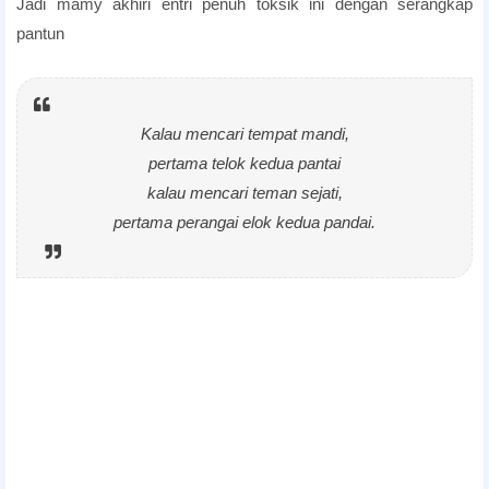
Jadi mamy akhiri entri penuh toksik ini dengan serangkap
pantun
Kalau mencari tempat mandi,
pertama telok kedua pantai
kalau mencari teman sejati,
pertama perangai elok kedua pandai.
manusia toksik,maksud orang toksik,ayat toksik,maksud
sifat toksik,toksik in english,rakan sekerja toksik,kawan
toksik,