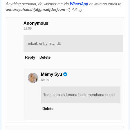
Anything personal, do whisper me via
WhatsApp
or write an email to
annursyuhadah[at]gmail[dot]com
<(=^.^=)y
Anonymous
19:56
Terbaik entry ni… 👍🏻
Reply
Delete
Māmy Syu
09:20
Terima kasih kerana hadir membaca di sini.
Delete