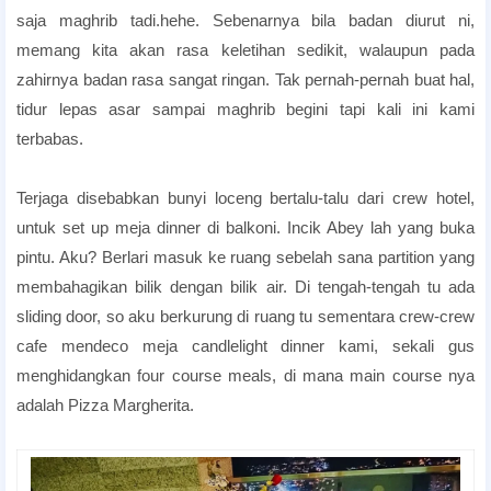
saja maghrib tadi.hehe. Sebenarnya bila badan diurut ni,
memang kita akan rasa keletihan sedikit, walaupun pada
zahirnya badan rasa sangat ringan. Tak pernah-pernah buat hal,
tidur lepas asar sampai maghrib begini tapi kali ini kami
terbabas.
Pakej Honeymoon hotel
Terjaga disebabkan bunyi loceng bertalu-talu dari crew hotel,
untuk set up meja dinner di balkoni. Incik Abey lah yang buka
pintu. Aku? Berlari masuk ke ruang sebelah sana partition yang
membahagikan bilik dengan bilik air. Di tengah-tengah tu ada
sliding door, so aku berkurung di ruang tu sementara crew-crew
cafe mendeco meja candlelight dinner kami, sekali gus
menghidangkan four course meals, di mana main course nya
adalah Pizza Margherita.
Pakej Honeymoon Bajet Penang