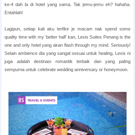
ke-4 dah la di hotel yang sama. Tak jemu-jemu eh? hahaha.
Entahlah!
room candlelight dinner
Lagipun, setiap kali aku terfikir je macam nak spend some
quality time with my 'better half' kan, Lexis Suites Penang is the
one and only hotel yang akan flash through my mind. Seriously!
Selain ambience dia yang sangat sesuai untuk healing, Lexis ni
juga adalah destinasi romantik terbaik dan yang paling
sempurna untuk celebrate wedding anniversary or honeymoon.
room candlelight dinner
room candlelight dinner