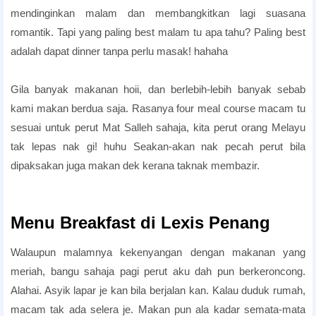
mendinginkan malam dan membangkitkan lagi suasana
romantik. Tapi yang paling best malam tu apa tahu? Paling best
adalah dapat dinner tanpa perlu masak! hahaha
Pakej Honeymoon hotel
Gila banyak makanan hoii, dan berlebih-lebih banyak sebab
kami makan berdua saja. Rasanya four meal course macam tu
sesuai untuk perut Mat Salleh sahaja, kita perut orang Melayu
tak lepas nak gi! huhu Seakan-akan nak pecah perut bila
dipaksakan juga makan dek kerana taknak membazir.
candlelight dinner hotel
candlelight dinner hotel
Menu Breakfast di Lexis Penang
Walaupun malamnya kekenyangan dengan makanan yang
meriah, bangu sahaja pagi perut aku dah pun berkeroncong.
Alahai. Asyik lapar je kan bila berjalan kan. Kalau duduk rumah,
macam tak ada selera je. Makan pun ala kadar semata-mata