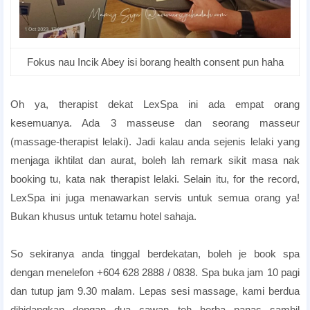
Fokus nau Incik Abey isi borang health consent pun haha
Romantic Honeymoon Package
Oh ya, therapist dekat LexSpa ini ada empat orang
kesemuanya. Ada 3 masseuse dan seorang masseur
(massage-therapist lelaki). Jadi kalau anda sejenis lelaki yang
menjaga ikhtilat dan aurat, boleh lah remark sikit masa nak
booking tu, kata nak therapist lelaki. Selain itu, for the record,
LexSpa ini juga menawarkan servis untuk semua orang ya!
Bukan khusus untuk tetamu hotel sahaja.
Penang Honeymoon Hotels
So sekiranya anda tinggal berdekatan, boleh je book spa
dengan menelefon +604 628 2888 / 0838. Spa buka jam 10 pagi
dan tutup jam 9.30 malam. Lepas sesi massage, kami berdua
dihidangkan dengan dua cawan teh herba panas sambil