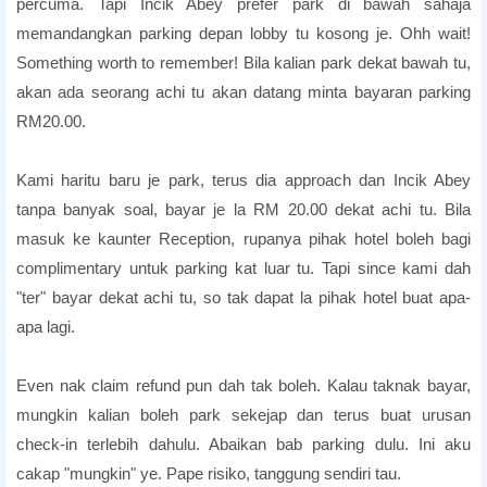
percuma. Tapi Incik Abey prefer park di bawah sahaja
memandangkan parking depan lobby tu kosong je. Ohh wait!
Something worth to remember! Bila kalian park dekat bawah tu,
akan ada seorang achi tu akan datang minta bayaran parking
RM20.00.
Penang romantic hotels
Kami haritu baru je park, terus dia approach dan Incik Abey
tanpa banyak soal, bayar je la RM 20.00 dekat achi tu. Bila
masuk ke kaunter Reception, rupanya pihak hotel boleh bagi
complimentary untuk parking kat luar tu. Tapi since kami dah
"ter" bayar dekat achi tu, so tak dapat la pihak hotel buat apa-
apa lagi.
lexis Honeymoon Package
Even nak claim refund pun dah tak boleh. Kalau taknak bayar,
mungkin kalian boleh park sekejap dan terus buat urusan
check-in terlebih dahulu. Abaikan bab parking dulu. Ini aku
cakap "mungkin" ye. Pape risiko, tanggung sendiri tau.