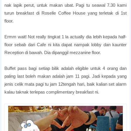
nak lapik perut, untuk makan ubat. Pagi tu seawal 7.30 kami
turun breakfast di Roselle Coffee House yang terletak di 1st
floor.
candlelight dinner hotel
Ermm wait! Not really tingkat 1 la actually dia lebih kepada half-
floor sebab dari Cafe ni kita dapat nampak lobby dan kaunter
Reception di bawah. Dia dipanggil mezzanine floor.
Hotel di Penang Yang Best Untuk Honeymoon
Buffet pass bagi setiap bilik adalah eligible untuk 4 orang dan
paling last boleh makan adalah jam 11 pagi. Jadi kepada yang
jenis celik mata pagi tu jam 12tengah hari, baik kalian set alarm
kalau taknak terlepas complimentary breakfast ni.
Hotel di Penang Yg Best Untuk Honeymoon