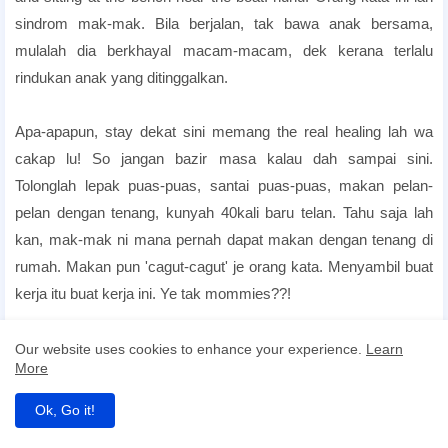
sindrom mak-mak. Bila berjalan, tak bawa anak bersama,
mulalah dia berkhayal macam-macam, dek kerana terlalu
rindukan anak yang ditinggalkan.
candlelight dinner hotel
Apa-apapun, stay dekat sini memang the real healing lah wa
cakap lu! So jangan bazir masa kalau dah sampai sini.
Tolonglah lepak puas-puas, santai puas-puas, makan pelan-
pelan dengan tenang, kunyah 40kali baru telan. Tahu saja lah
kan, mak-mak ni mana pernah dapat makan dengan tenang di
rumah. Makan pun 'cagut-cagut' je orang kata. Menyambil buat
kerja itu buat kerja ini. Ye tak mommies??!
candlelight dinner hotel
Daa! Assalamualaikum.
Our website uses cookies to enhance your experience.
Learn
More
Ok, Go it!