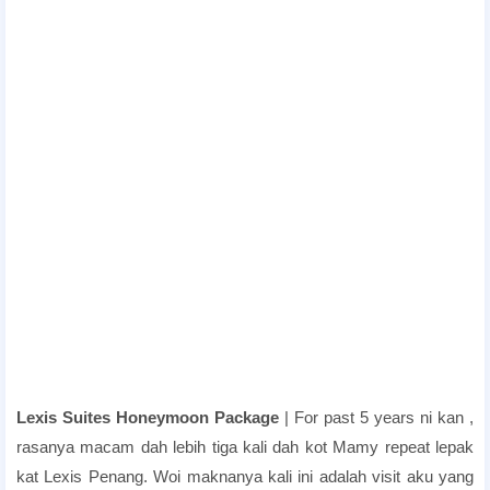
hotel with private pool in penang,lexis suite penang facilities,bercuti di lexis
penang,lexis suites harga
Lexis Suites Honeymoon Package
| For past 5 years ni kan ,
rasanya macam dah lebih tiga kali dah kot Mamy repeat lepak
kat Lexis Penang. Woi maknanya kali ini adalah visit aku yang