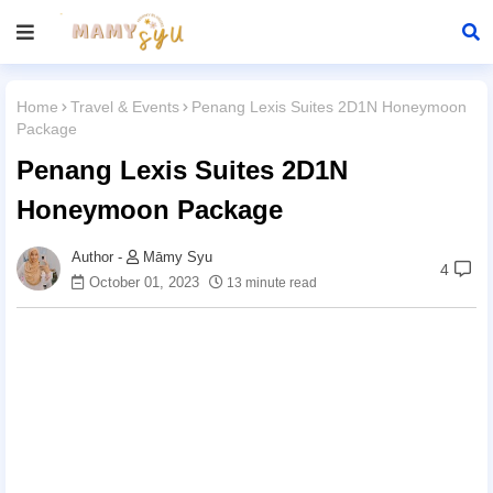
Home
Travel & Events
Penang Lexis Suites 2D1N Honeymoon
Package
Penang Lexis Suites 2D1N
Honeymoon Package
Māmy Syu
4
October 01, 2023
13 minute read