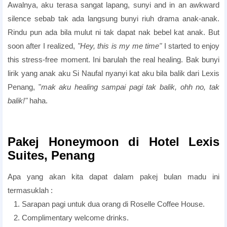
Awalnya, aku terasa sangat lapang, sunyi and in an awkward
silence sebab tak ada langsung bunyi riuh drama anak-anak.
Rindu pun ada bila mulut ni tak dapat nak bebel kat anak. But
soon after I realized,
"Hey, this is my me time"
I started to enjoy
this stress-free moment. Ini barulah the real healing. Bak bunyi
lirik yang anak aku Si Naufal nyanyi kat aku bila balik dari Lexis
Penang, "
mak aku healing sampai pagi tak balik, ohh no, tak
balik!"
haha.
room candlelight dinner
lexis Honeymoon Package
Pakej Honeymoon di Hotel Lexis
Suites, Penang
Apa yang akan kita dapat dalam pakej bulan madu ini
termasuklah :
1. Sarapan pagi untuk dua orang di Roselle Coffee House.
2. Complimentary welcome drinks.